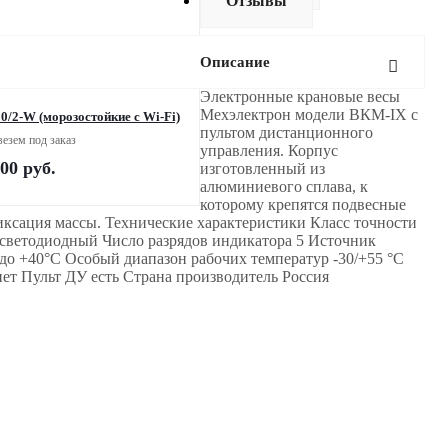
Отзывы
Описание
Электронные крановые весы
Мехэлектрон модели ВКМ-IX с
/2-W (морозостойкие c Wi-Fi)
пультом дистанционного
езем под заказ
управления. Корпус
200
руб.
изготовленный из
алюминиевого сплава, к
которому крепятся подвесные
иксация массы. Технические характеристики Класс точности
светодиодный Число разрядов индикатора 5 Источник
 до +40°C Особый диапазон рабочих температур -30/+55 °С
ет Пульт ДУ есть Страна производитель Россия