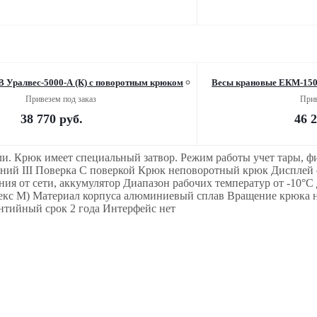
 Уралвес-5000-А (К) с поворотным крюком
Весы крановые ЕКМ-1500
Привезем под заказ
Прив
38 770
руб.
46 
ли. Крюк имеет специальный затвор. Режим работы учет тары, ф
ний III Поверка С поверкой Крюк неповоротный крюк Дисплей 
ния от сети, аккумулятор Диапазон рабочих температур от -10°С
екс М) Материал корпуса алюминиевый сплав Вращение крюка н
нтийный срок 2 года Интерфейс нет