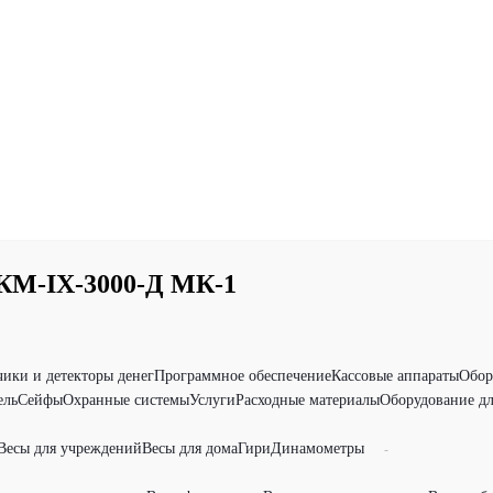
КМ-IX-3000-Д МК-1
чики и детекторы денег
Программное обеспечение
Кассовые аппараты
Обор
ель
Сейфы
Охранные системы
Услуги
Расходные материалы
Оборудование дл
Весы для учреждений
Весы для дома
Гири
Динамометры
-