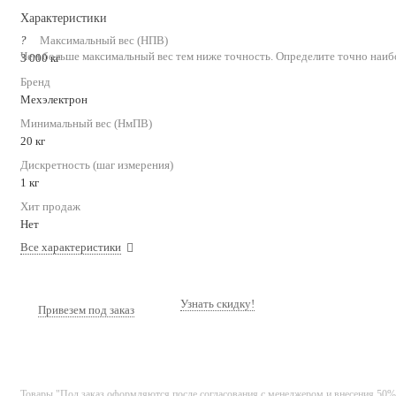
Характеристики
?
Максимальный вес (НПВ)
Чем больше максимальный вес тем ниже точность. Определите точно наиб
3 000 кг
Бренд
Мехэлектрон
Минимальный вес (НмПВ)
20 кг
Дискретность (шаг измерения)
1 кг
Хит продаж
Нет
Все характеристики
Узнать скидку!
Привезем под заказ
Товары "Под заказ оформляются после согласования с менеджером и внесения 50%