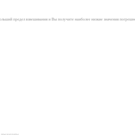
ольший предел взвешивания и Вы получите наиболее низкие значения погрешн
 предоплаты.