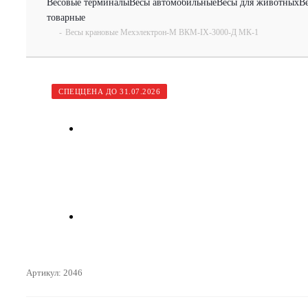
Весовые терминалы
Весы автомобильные
Весы для животных
В
товарные
-
Весы крановые Мехэлектрон-М ВКМ-IX-3000-Д МК-1
СПЕЦЦЕНА ДО 31.07.2026
Артикул:
2046