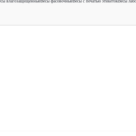
есы влагозащищенные
Весы фасовочные
Весы с печатью этикеток
Весы лаб