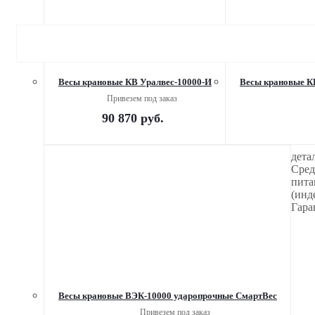
Весы крановые КВ Уралвес-10000-И
Весы крановые КВ
Привезем под заказ
90 870
руб.
дета
Сред
пита
(инд
Гара
Весы крановые ВЭК-10000 ударопрочные СмартВес
Привезем под заказ