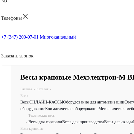
Телефоны
+7 (347) 200-07-01
Многоканальный
Заказать звонок
Весы крановые Мехэлектрон-М В
Главная
-
Каталог
-
Весы
Весы
ОНЛАЙН-КАССЫ
Оборудование для автоматизации
Счет
оборудование
Климатическое оборудование
Металлическая меб
Технические весы
Весы для торговли
Весы для производства
Весы для склада
-
Весы крановые