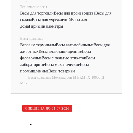
-
Технические весы
Весы для торговли
Весы для производства
Весы для
склада
Весы для учреждений
Весы для
дома
Гири
Динамометры
-
Весы крановые
Весовые терминалы
Весы автомобильные
Весы для
животных
Весы влагозащищенные
Весы
фасовочные
Весы с печатью этикеток
Весы
лабораторные
Весы механические
Весы
промышленные
Весы товарные
-
Весы крановые Мехэлектрон-М ВКМ-IX-10000-Д
МК-1
СПЕЦЦЕНА ДО 31.07.2026