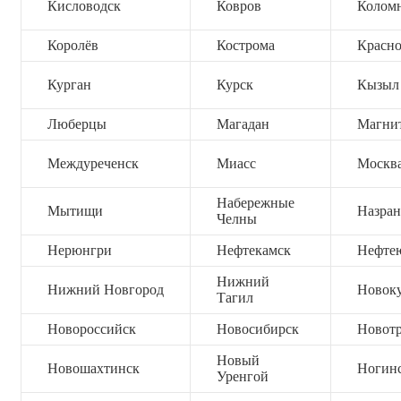
Кисловодск
Ковров
Колом
Королёв
Кострома
Красно
Курган
Курск
Кызыл
Люберцы
Магадан
Магни
Междуреченск
Миасс
Москв
Набережные
Мытищи
Назран
Челны
Нерюнгри
Нефтекамск
Нефте
Нижний
Нижний Новгород
Новок
Тагил
Новороссийск
Новосибирск
Новот
Новый
Новошахтинск
Ногин
Уренгой