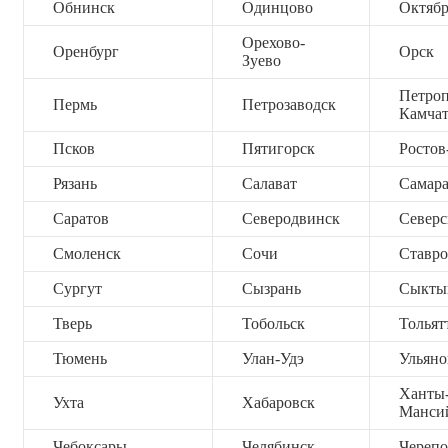
Обнинск
Одинцово
Октяб
Орехово-
Оренбург
Орск
Зуево
Петроп
Пермь
Петрозаводск
Камча
Псков
Пятигорск
Ростов
Рязань
Салават
Самар
Саратов
Северодвинск
Северс
Смоленск
Сочи
Ставро
Сургут
Сызрань
Сыкты
Тверь
Тобольск
Тольят
Тюмень
Улан-Удэ
Ульяно
Ханты
Ухта
Хабаровск
Манси
Чебоксары
Челябинск
Черепо