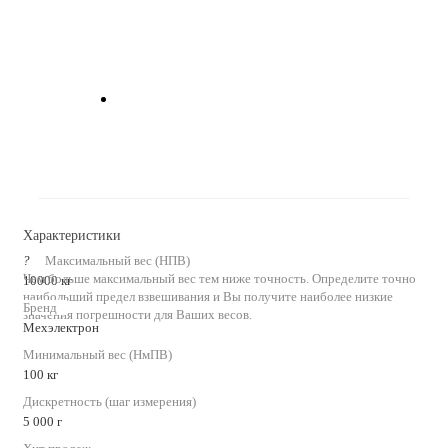
Характеристики
?
Максимальный вес (НПВ)
Чем больше максимальный вес тем ниже точность. Определите точно
10000 кг
наибольший предел взвешивания и Вы получите наиболее низкие
Бренд
значения погрешности для Ваших весов.
Мехэлектрон
Минимальный вес (НмПВ)
100 кг
Дискретность (шаг измерения)
5 000 г