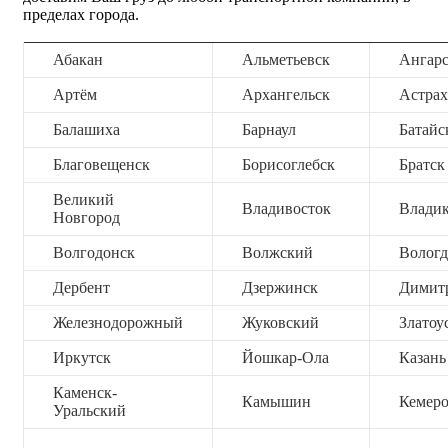
пределах города.
Абакан
Альметьевск
Ангар
Артём
Архангельск
Астрах
Балашиха
Барнаул
Батайс
Благовещенск
Борисоглебск
Братск
Великий
Владивосток
Владик
Новгород
Волгодонск
Волжский
Вологд
Дербент
Дзержинск
Димит
Железнодорожный
Жуковский
Златоу
Иркутск
Йошкар-Ола
Казань
Каменск-
Камышин
Кемер
Уральский