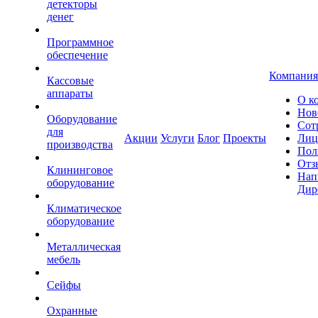
детекторы
денег
Программное
обеспечение
Компания
Кассовые
аппараты
О к
Нов
Оборудование
Сот
для
Акции
Услуги
Блог
Проекты
Лиц
производства
Пол
Отз
Клининговое
Нап
оборудование
Дир
Климатическое
оборудование
Металлическая
мебель
Сейфы
Охранные