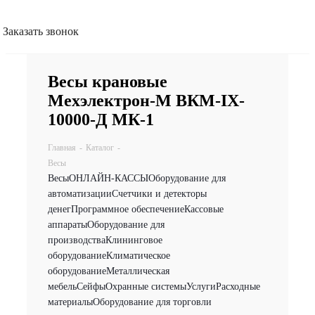
Заказать звонок
Весы крановые
Мехэлектрон-М ВКМ-IX-
10000-Д МК-1
Главная
-
Каталог
-
Весы
Весы
ОНЛАЙН-КАССЫ
Оборудование для
автоматизации
Счетчики и детекторы
денег
Программное обеспечение
Кассовые
аппараты
Оборудование для
производства
Клининговое
оборудование
Климатическое
оборудование
Металлическая
мебель
Сейфы
Охранные системы
Услуги
Расходные
материалы
Оборудование для торговли