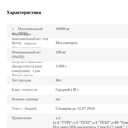
Характеристики
Максимальный
10000 кг
?
вес (НПВ)
Чем больше
максимальный вес тем
Бренд
Мехэлектрон
ниже точность.
Определите точно
Минимальный вес
100 кг
наибольший предел
(НмПВ)
взвешивания и Вы
получите наиболее
Дискретность (шаг
низкие значения
5 000 г
измерения)
погрешности для
Ваших весов.
Хит продаж
Нет
Класс точности:
Средний ( III )
Базовая единица
шт
Текст с Акцией
Спеццена до 31.07.2026
Примечание
a:2:
{s:4:"TYPE";s:4:"TEXT";s:4:"TEXT";s:48:"Тов
Под заказ 50% предоплата. Срок 6-12 дней.";}