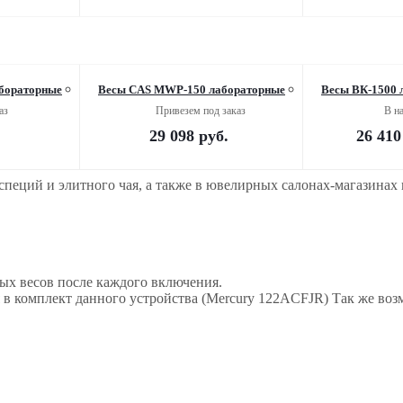
бораторные
Весы CAS MWP-150 лабораторные
Весы ВК-1500 
аз
Привезем под заказ
В н
29 098
руб.
26 410
пеций и элитного чая, а также в ювелирных салонах-магазинах 
ых весов после каждого включения.
щая в комплект данного устройства (Mercury 122ACFJR) Так же 