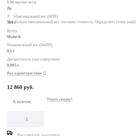
Ювелирные весы
Да
?
Максимальный вес (НПВ)
Чем больше максимальный вес тем ниже точность. Определите точно наиб
300 г
Бренд
Mertech
Минимальный вес (НмПВ)
0,1 г
Дискретность (шаг измерения)
0,005 г
Все характеристики
12 860
руб.
Узнать скидку!
В наличии
Рассчитать доставку