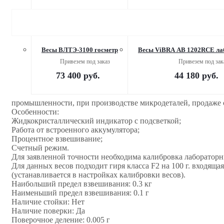
Весы ВЛТЭ-3100 госметр
Весы ViBRA AB 1202RCE ла
Привезем под заказ
Привезем под зак
73 400
руб.
44 180
руб.
промышленности, при производстве микродеталей, продаже с
Особенности:
Жидкокристаллический индикатор с подсветкой;
Работа от встроенного аккумулятора;
Процентное взвешивание;
Счетный режим.
Для заявленной точности необходима калибровка лабораторн
Для данных весов подходит гиря класса F2 на 100 г. входя
(устанавливается в настройках калибровки весов).
Наибольший предел взвешивания: 0.3 кг
Наименьший предел взвешивания: 0.1 г
Наличие стойки: Нет
Наличие поверки: Да
Поверочное деление: 0.005 г