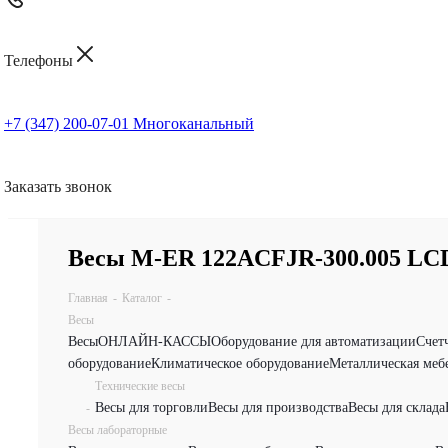
Телефоны
+7 (347) 200-07-01
Многоканальный
Заказать звонок
Весы M-ER 122АCFJR-300.005 LС
Главная
-
Каталог
-
Весы
Весы
ОНЛАЙН-КАССЫ
Оборудование для автоматизации
Счет
оборудование
Климатическое оборудование
Металлическая меб
Технические весы
Весы для торговли
Весы для производства
Весы для склада
-
Весы лабораторные