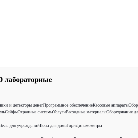
D лабораторные
чики и детекторы денег
Программное обеспечение
Кассовые аппараты
Обор
ель
Сейфы
Охранные системы
Услуги
Расходные материалы
Оборудование дл
Весы для учреждений
Весы для дома
Гири
Динамометры
-