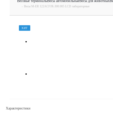
Весовые терминалы
Весы автомобильные
Весы для животных
В
-
Весы M-ER 122АCFJR-300.005 LСD лабораторные
ХИТ
Характеристики