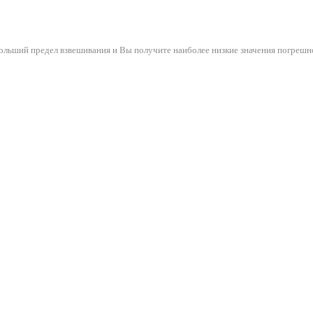
ольший предел взвешивания и Вы получите наиболее низкие значения погрешн