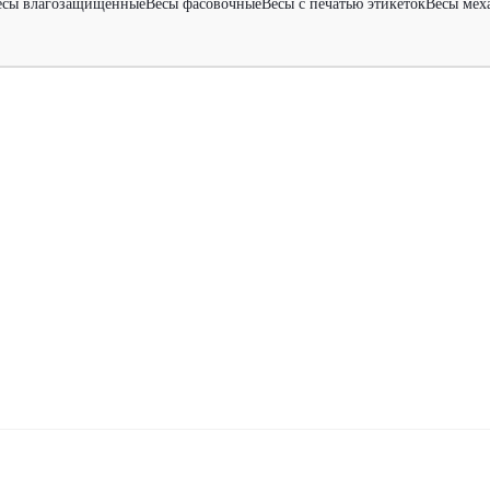
есы влагозащищенные
Весы фасовочные
Весы с печатью этикеток
Весы мех