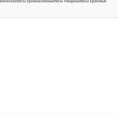
анические
Весы промышленные
Весы товарные
Весы крановые