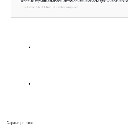
Весовые терминалы
Весы автомобильные
Весы для животных
В
-
Весы AND ЕК-6100i лабораторные
Характеристики