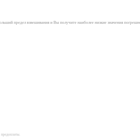
ольший предел взвешивания и Вы получите наиболее низкие значения погрешн
 предоплаты.