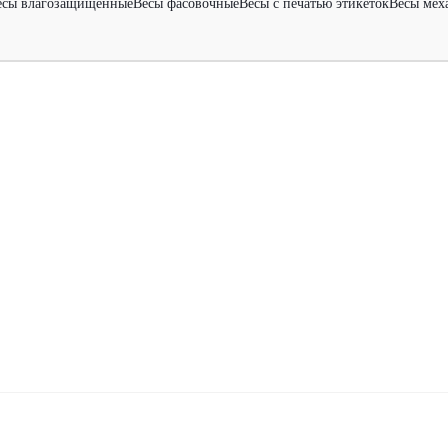
есы влагозащищенные
Весы фасовочные
Весы с печатью этикеток
Весы мех