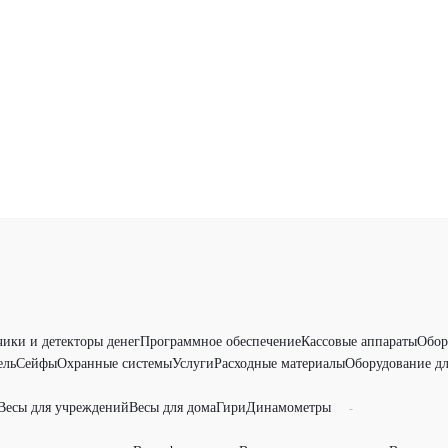
чики и детекторы денег
Программное обеспечение
Кассовые аппараты
Обор
ель
Сейфы
Охранные системы
Услуги
Расходные материалы
Оборудование дл
Весы для учреждений
Весы для дома
Гири
Динамометры
-