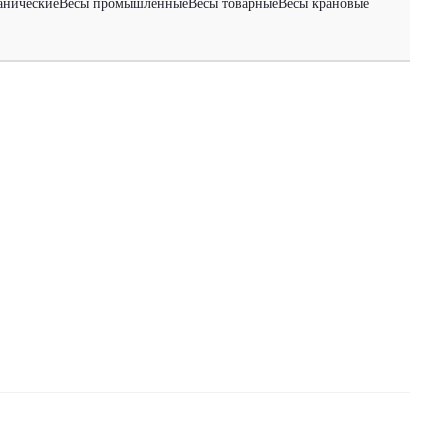
анические
Весы промышленные
Весы товарные
Весы крановые