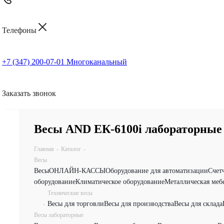
Телефоны
+7 (347) 200-07-01
Многоканальный
Заказать звонок
Весы AND ЕК-6100i лабораторные
Главная
-
Каталог
-
Весы
Весы
ОНЛАЙН-КАССЫ
Оборудование для автоматизации
Счет
оборудование
Климатическое оборудование
Металлическая меб
Технические весы
Весы для торговли
Весы для производства
Весы для склада
-
Весы лабораторные