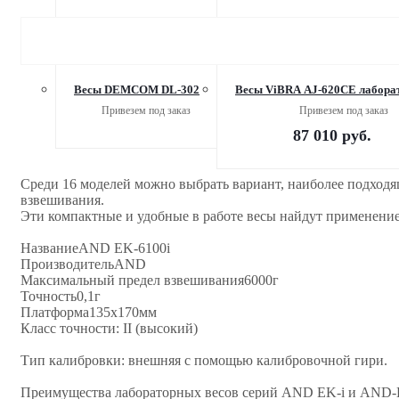
Весы DEMCOM DL-302
Весы ViBRA AJ-620CE лабора
Привезем под заказ
Привезем под заказ
87 010
руб.
Среди 16 моделей можно выбрать вариант, наиболее подходя
взвешивания.
Эти компактные и удобные в работе весы найдут применение
НазваниеAND EK-6100i
ПроизводительAND
Максимальный предел взвешивания6000г
Точность0,1г
Платформа135x170мм
Класс точности: II (высокий)
Тип калибровки: внешняя с помощью калибровочной гири.
Преимущества лабораторных весов серий AND EK-i и AND-