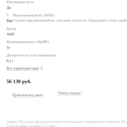
Ювелирные весы
Да
?
Максимальный вес (НПВ)
Чем больше максимальный вес тем ниже точность. Определите точно наиб
6 кг
Бренд
AND
Минимальный вес (НмПВ)
5г
Дискретность (шаг измерения)
0,1 г
Все характеристики
56 130
руб.
Узнать скидку!
Привезем под заказ
Товары "Под заказ оформляются после согласования с менеджером и внесения 50%
Срок поставки составит 6-12 дней.