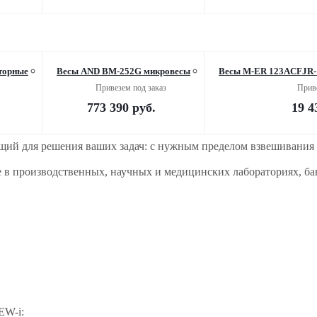
торные
Весы AND BM-252G микровесы
Весы M-ER 123АCFJR-
Привезем под заказ
Приве
773 390
руб.
19 4
щий для решения ваших задач: с нужным пределом взвешивания 
 в производственных, научных и медицинских лабораториях, банк
EW-i: