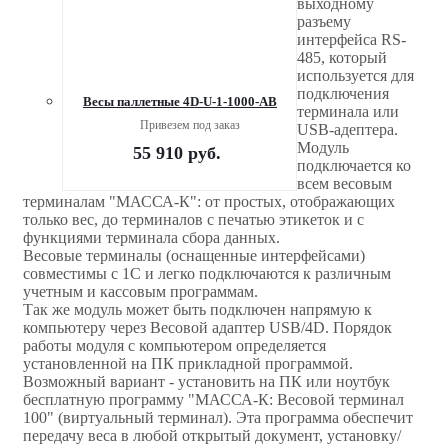
выходному
разъему
интерфейса RS-
485, который
используется для
подключения
Весы паллетные 4D-U-1-1000-AB
терминала или
Привезем под заказ
USB-адептера.
Модуль
55 910
руб.
подключается ко
всем весовым
терминалам "МАССА-К": от простых, отображающих
только вес, до терминалов с печатью этикеток и с
функциями терминала сбора данных.
Весовые терминалы (оснащенные интерфейсами)
совместимы с 1С и легко подключаются к различным
учетным и кассовым программам.
Так же модуль может быть подключен напрямую к
компьютеру через Весовой адаптер USB/4D. Порядок
работы модуля с компьютером определяется
установленной на ПК прикладной программой.
Возможный вариант - установить на ПК или ноутбук
бесплатную программу "МАССА-К: Весовой терминал
100" (виртуальный терминал). Эта программа обеспечит
передачу веса в любой открытый документ, установку/