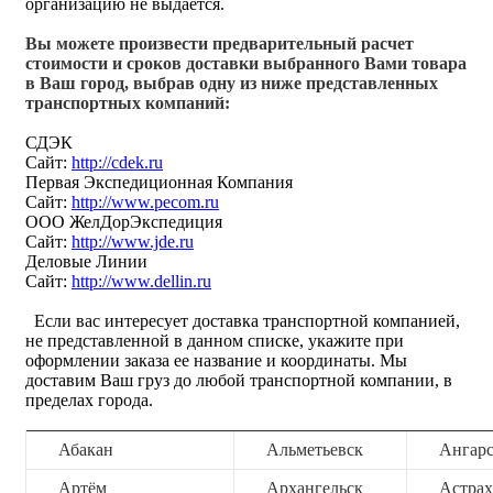
организацию не выдается.
Вы можете произвести предварительный расчет
стоимости и сроков доставки выбранного Вами товара
в Ваш город, выбрав одну из ниже представленных
транспортных компаний:
СДЭК
Сайт:
http://cdek.ru
Первая Экспедиционная Компания
Сайт:
http://www.pecom.ru
ООО ЖелДорЭкспедиция
Сайт:
http://www.jde.ru
Деловые Линии
Сайт:
http://www.dellin.ru
Если вас интересует доставка транспортной компанией,
не представленной в данном списке, укажите при
оформлении заказа ее название и координаты. Мы
доставим Ваш груз до любой транспортной компании, в
пределах города.
Абакан
Альметьевск
Ангар
Артём
Архангельск
Астрах