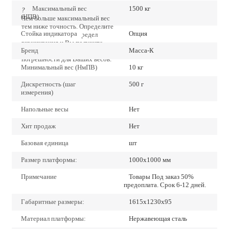
Максимальный вес
1500 кг
?
(НПВ)
Чем больше максимальный вес
тем ниже точность. Определите
Стойка индикатора
Опция
точно наибольший предел
взвешивания и Вы получите
Бренд
Масса-К
наиболее низкие значения
погрешности для Ваших весов.
Минимальный вес (НмПВ)
10 кг
Дискретность (шаг
500 г
измерения)
Напольные весы
Нет
Хит продаж
Нет
Базовая единица
шт
Размер платформы:
1000х1000 мм
Примечание
Товары Под заказ 50%
предоплата. Срок 6-12 дней.
Габаритные размеры:
1615х1230х95
Материал платформы:
Нержавеющая сталь