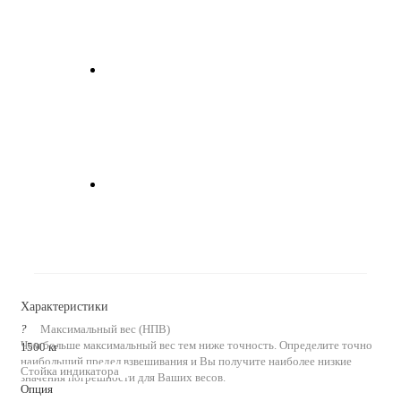
Характеристики
?
Максимальный вес (НПВ)
Чем больше максимальный вес тем ниже точность. Определите точно
1500 кг
наибольший предел взвешивания и Вы получите наиболее низкие
Стойка индикатора
значения погрешности для Ваших весов.
Опция