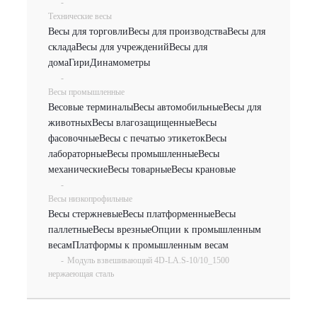
-
Технические весы
Весы для торговли
Весы для производства
Весы для
склада
Весы для учреждений
Весы для
дома
Гири
Динамометры
-
Весы промышленные
Весовые терминалы
Весы автомобильные
Весы для
животных
Весы влагозащищенные
Весы
фасовочные
Весы с печатью этикеток
Весы
лабораторные
Весы промышленные
Весы
механические
Весы товарные
Весы крановые
-
Весы низкопрофильные
Весы стержневые
Весы платформенные
Весы
паллетные
Весы врезные
Опции к промышленным
весам
Платформы к промышленным весам
-
Модуль взвешивающий 4D-LA.S-10/10_1500
нержаеющая сталь