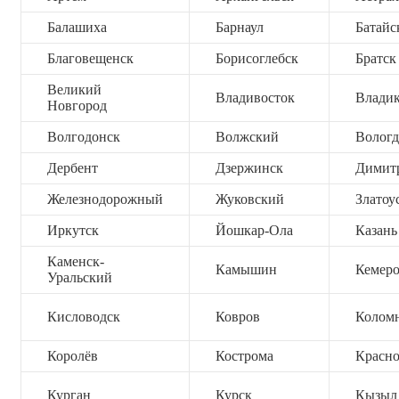
Балашиха
Барнаул
Батайс
Благовещенск
Борисоглебск
Братск
Великий
Владивосток
Владик
Новгород
Волгодонск
Волжский
Вологд
Дербент
Дзержинск
Димит
Железнодорожный
Жуковский
Златоу
Иркутск
Йошкар-Ола
Казань
Каменск-
Камышин
Кемер
Уральский
Кисловодск
Ковров
Колом
Королёв
Кострома
Красно
Курган
Курск
Кызыл