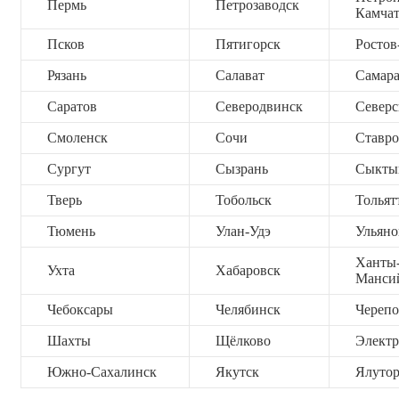
Пермь
Петрозаводск
Камча
Псков
Пятигорск
Ростов
Рязань
Салават
Самар
Саратов
Северодвинск
Северс
Смоленск
Сочи
Ставро
Сургут
Сызрань
Сыкты
Тверь
Тобольск
Тольят
Тюмень
Улан-Удэ
Ульяно
Ханты
Ухта
Хабаровск
Манси
Чебоксары
Челябинск
Черепо
Шахты
Щёлково
Электр
Южно-Сахалинск
Якутск
Ялутор