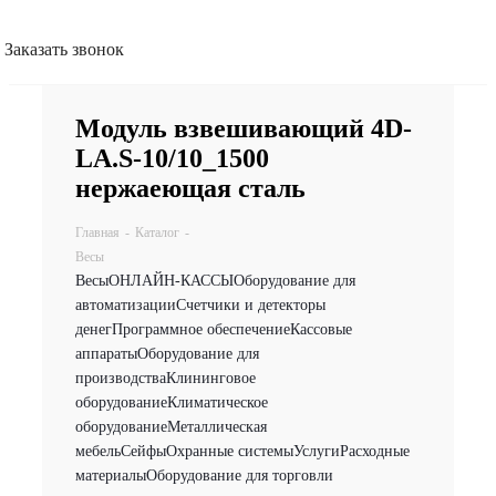
Заказать звонок
Модуль взвешивающий 4D-
LA.S-10/10_1500
нержаеющая сталь
Главная
-
Каталог
-
Весы
Весы
ОНЛАЙН-КАССЫ
Оборудование для
автоматизации
Счетчики и детекторы
денег
Программное обеспечение
Кассовые
аппараты
Оборудование для
производства
Клининговое
оборудование
Климатическое
оборудование
Металлическая
мебель
Сейфы
Охранные системы
Услуги
Расходные
материалы
Оборудование для торговли