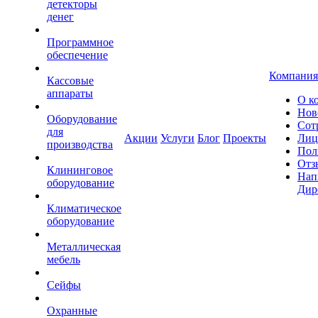
детекторы
денег
Программное
обеспечение
Компания
Кассовые
аппараты
О к
Нов
Оборудование
Сот
для
Акции
Услуги
Блог
Проекты
Лиц
производства
Пол
Отз
Клининговое
Нап
оборудование
Дир
Климатическое
оборудование
Металлическая
мебель
Сейфы
Охранные