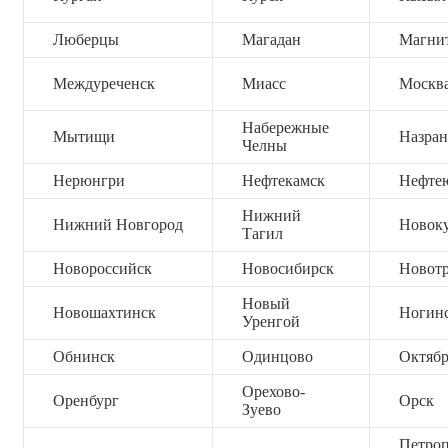
Люберцы
Магадан
Магни
Междуреченск
Миасс
Москв
Набережные
Мытищи
Назран
Челны
Нерюнгри
Нефтекамск
Нефте
Нижний
Нижний Новгород
Новок
Тагил
Новороссийск
Новосибирск
Новот
Новый
Новошахтинск
Ногин
Уренгой
Обнинск
Одинцово
Октяб
Орехово-
Оренбург
Орск
Зуево
Петроп