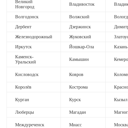
Великий
Владивосток
Владик
Новгород
Волгодонск
Волжский
Вологд
Дербент
Дзержинск
Димит
Железнодорожный
Жуковский
Златоу
Иркутск
Йошкар-Ола
Казань
Каменск-
Камышин
Кемер
Уральский
Кисловодск
Ковров
Колом
Королёв
Кострома
Красно
Курган
Курск
Кызыл
Люберцы
Магадан
Магни
Междуреченск
Миасс
Москв