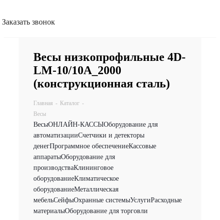
Заказать звонок
Весы низкопрофильные 4D-
LM-10/10A_2000
(конструкционная сталь)
Главная
-
Каталог
-
Весы
Весы
ОНЛАЙН-КАССЫ
Оборудование для
автоматизации
Счетчики и детекторы
денег
Программное обеспечение
Кассовые
аппараты
Оборудование для
производства
Клининговое
оборудование
Климатическое
оборудование
Металлическая
мебель
Сейфы
Охранные системы
Услуги
Расходные
материалы
Оборудование для торговли