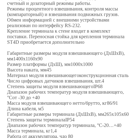
счетный и дозаторный режимы работы.
Режимы процентного взвешивания, контроля массы
(компараторный) и взвешивания подвижных грузов.
Обмен информацией с внешними устройствами
реализован по интерфейсу RS-232.
Крепление терминала к стене входит в комплект
поставки. Переносная стойка для крепления терминала
ST4D приобретается дополнительно
Габаритные размеры модуля взвешивающего (ДхШхВ),
мм1400х1160х90
Размер платформы (ДхШ), мм1000х1000
Высота наката, мм45
Материал модуля взвешивающегоконструкционная сталь
Число цифровых датчиков взвешивания, шт.4
Степень защиты модуля взвешивающегоIP68
Диапазон рабочих температур модуля взвешивающего,
°Сот -30 до +40
Масса модуля взвешивающего нетто/брутто, кг86/91
Длина кабеля, м5
Габаритные размеры терминала (ДхШхВ), мм265x105x60
Степень защиты терминалаIP54
Диапазон рабочих температур терминала, °С-20…+40
Масса терминала, кг1,4
Работа от аккумулятора, чдо 80