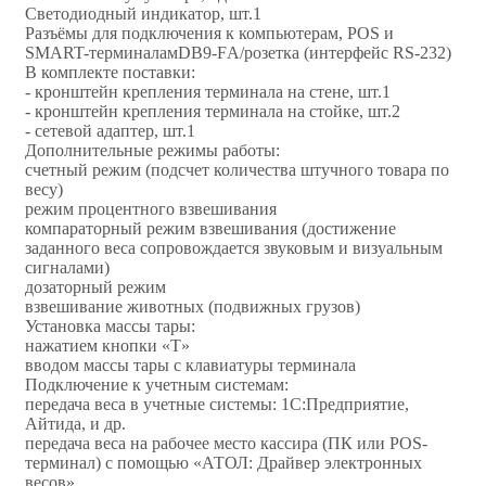
Светодиодный индикатор, шт.1
Разъёмы для подключения к компьютерам, POS и
SMART-терминаламDB9-FА/розетка (интерфейс RS-232)
В комплекте поставки:
- кронштейн крепления терминала на стене, шт.1
- кронштейн крепления терминала на стойке, шт.2
- сетевой адаптер, шт.1
Дополнительные режимы работы:
счетный режим (подсчет количества штучного товара по
весу)
режим процентного взвешивания
компараторный режим взвешивания (достижение
заданного веса сопровождается звуковым и визуальным
сигналами)
дозаторный режим
взвешивание животных (подвижных грузов)
Установка массы тары:
нажатием кнопки «T»
вводом массы тары с клавиатуры терминала
Подключение к учетным системам:
передача веса в учетные системы: 1С:Предприятие,
Айтида, и др.
передача веса на рабочее место кассира (ПК или POS-
терминал) с помощью «АТОЛ: Драйвер электронных
весов»