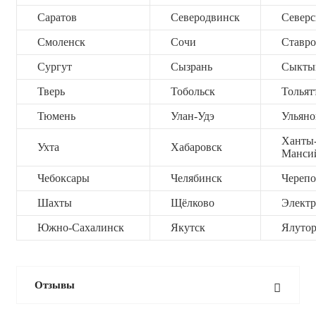
Саратов
Северодвинск
Северс
Смоленск
Сочи
Ставро
Сургут
Сызрань
Сыкты
Тверь
Тобольск
Тольят
Тюмень
Улан-Удэ
Ульяно
Ханты
Ухта
Хабаровск
Манси
Чебоксары
Челябинск
Черепо
Шахты
Щёлково
Электр
Южно-Сахалинск
Якутск
Ялутор
Отзывы