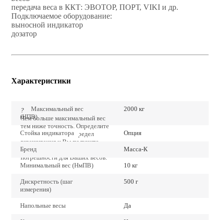
передача веса в ККТ: ЭВОТОР, ПОРТ, VIKI и др.
Подключаемое оборудование:
выносной индикатор
дозатор
Характеристики
Максимальный вес
2000 кг
?
(НПВ)
Чем больше максимальный вес
тем ниже точность. Определите
Стойка индикатора
Опция
точно наибольший предел
взвешивания и Вы получите
Бренд
Масса-К
наиболее низкие значения
погрешности для Ваших весов.
Минимальный вес (НмПВ)
10 кг
Дискретность (шаг
500 г
измерения)
Напольные весы
Да