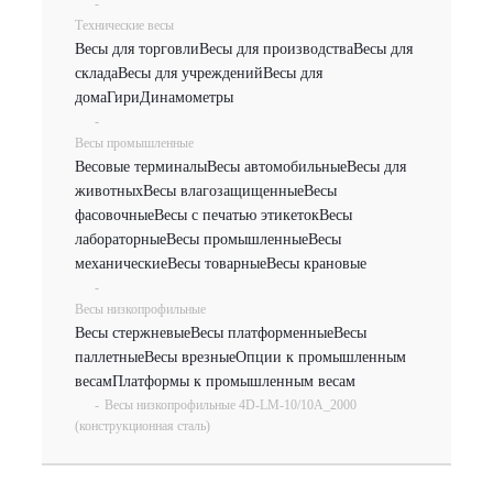
-
Технические весы
Весы для торговли
Весы для производства
Весы для
склада
Весы для учреждений
Весы для
дома
Гири
Динамометры
-
Весы промышленные
Весовые терминалы
Весы автомобильные
Весы для
животных
Весы влагозащищенные
Весы
фасовочные
Весы с печатью этикеток
Весы
лабораторные
Весы промышленные
Весы
механические
Весы товарные
Весы крановые
-
Весы низкопрофильные
Весы стержневые
Весы платформенные
Весы
паллетные
Весы врезные
Опции к промышленным
весам
Платформы к промышленным весам
-
Весы низкопрофильные 4D-LM-10/10A_2000
(конструкционная сталь)