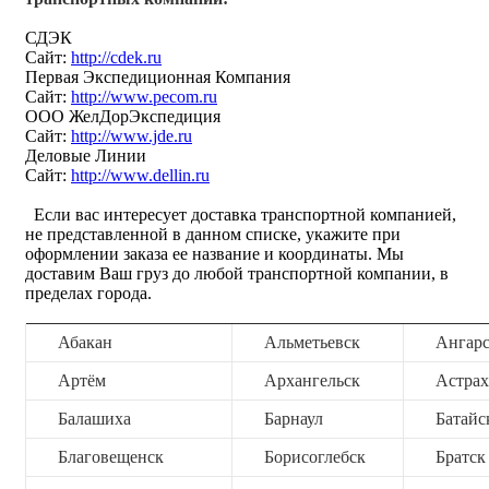
СДЭК
Сайт:
http://cdek.ru
Первая Экспедиционная Компания
Сайт:
http://www.pecom.ru
ООО ЖелДорЭкспедиция
Сайт:
http://www.jde.ru
Деловые Линии
Сайт:
http://www.dellin.ru
Если вас интересует доставка транспортной компанией,
не представленной в данном списке, укажите при
оформлении заказа ее название и координаты. Мы
доставим Ваш груз до любой транспортной компании, в
пределах города.
Абакан
Альметьевск
Ангар
Артём
Архангельск
Астрах
Балашиха
Барнаул
Батайс
Благовещенск
Борисоглебск
Братск