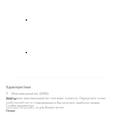
Характеристики
?
Максимальный вес (НПВ)
Чем больше максимальный вес тем ниже точность. Определите точно
2000 кг
наибольший предел взвешивания и Вы получите наиболее низкие
Стойка индикатора
значения погрешности для Ваших весов.
Опция