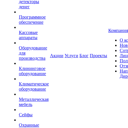
детекторы
денег
Программное
обеспечение
Компания
Кассовые
аппараты
О к
Нов
Оборудование
Сот
для
Акции
Услуги
Блог
Проекты
Лиц
производства
Пол
Отз
Клининговое
Нап
оборудование
Дир
Климатическое
оборудование
Металлическая
мебель
Сейфы
Охранные