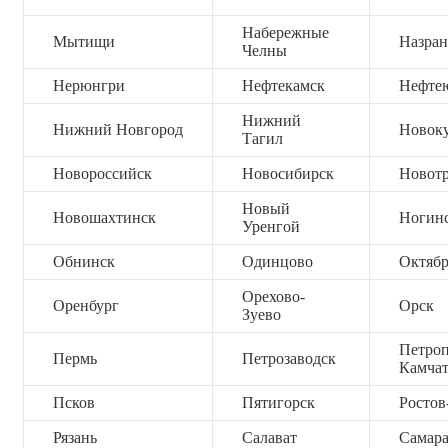
Набережные
Мытищи
Назран
Челны
Нерюнгри
Нефтекамск
Нефте
Нижний
Нижний Новгород
Новок
Тагил
Новороссийск
Новосибирск
Новот
Новый
Новошахтинск
Ногин
Уренгой
Обнинск
Одинцово
Октяб
Орехово-
Оренбург
Орск
Зуево
Петроп
Пермь
Петрозаводск
Камча
Псков
Пятигорск
Ростов
Рязань
Салават
Самар