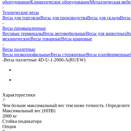
оборудование
Климатическое оборудование
Металлическая мебе
-
Технические весы
Весы для торговли
Весы для производства
Весы для склада
Весы
-
Весы промышленные
Весовые терминалы
Весы автомобильные
Весы для животных
В
механические
Весы товарные
Весы крановые
-
Весы паллетные
Весы низкопрофильные
Весы стержневые
Весы платформенные
-
Весы паллетные 4D-U-1-2000-A(RUEW)
Характеристики
?
Чем больше максимальный вес тем ниже точность. Определите
Максимальный вес (НПВ)
2000 кг
Стойка индикатора
Опция