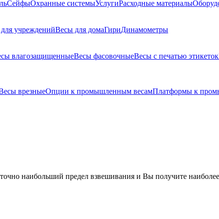
ль
Сейфы
Охранные системы
Услуги
Расходные материалы
Оборуд
 для учреждений
Весы для дома
Гири
Динамометры
есы влагозащищенные
Весы фасовочные
Весы с печатью этикеток
Весы врезные
Опции к промышленным весам
Платформы к пром
 точно наибольший предел взвешивания и Вы получите наиболее