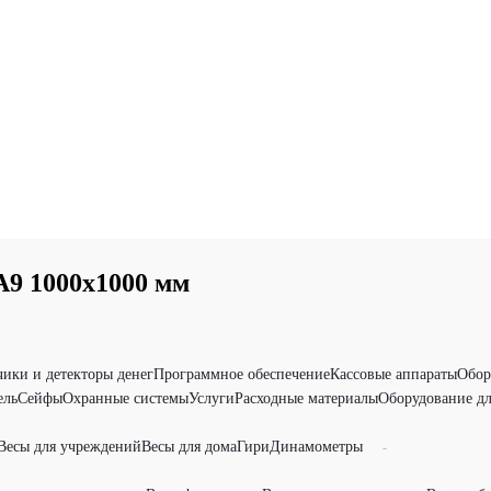
9 1000х1000 мм
чики и детекторы денег
Программное обеспечение
Кассовые аппараты
Обор
ель
Сейфы
Охранные системы
Услуги
Расходные материалы
Оборудование дл
Весы для учреждений
Весы для дома
Гири
Динамометры
-