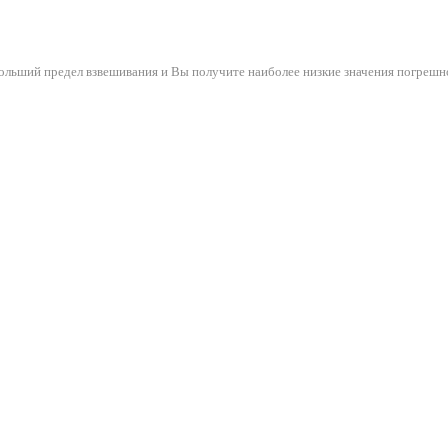
ольший предел взвешивания и Вы получите наиболее низкие значения погрешн