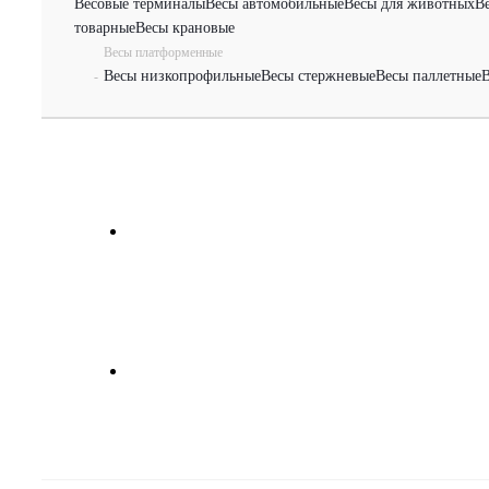
Весовые терминалы
Весы автомобильные
Весы для животных
В
товарные
Весы крановые
Весы платформенные
Весы низкопрофильные
Весы стержневые
Весы паллетные
В
-