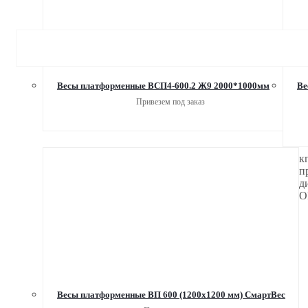
Весы платформенные ВСП4-600.2 Ж9 2000*1000мм
Ве
Привезем под заказ
к
п
д
O
Весы платформенные ВП 600 (1200х1200 мм) СмартВес