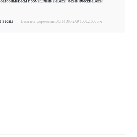
ораторные
Весы промышленные
Весы механические
Весы
 весам
-
Весы платформенные ВСП4-300.2А9 1000х1000 мм