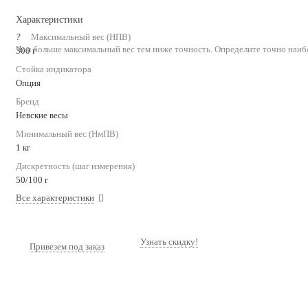
Характеристики
?
Максимальный вес (НПВ)
Чем больше максимальный вес тем ниже точность. Определите точно наиб
300 г
Стойка индикатора
Опция
Бренд
Невские весы
Минимальный вес (НмПВ)
1 кг
Дискретность (шаг измерения)
50/100 г
Все характеристики
Узнать скидку!
Привезем под заказ