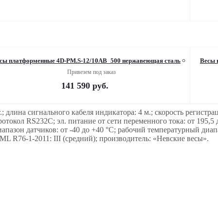
сы платформенные 4D-PM.S-12/10AB_500 нержавеющая сталь
Весы 
Привезем под заказ
141 590
руб.
г.; длина сигнального кабеля индикатора: 4 м.; скорость регистрац
ротокол RS232C; эл. питание от сети переменного тока: от 195,5 д
иапазон датчиков: от -40 до +40 °С; рабочий температурный диап
ML R76-1-2011: III (средний); производитель: «Невские весы».