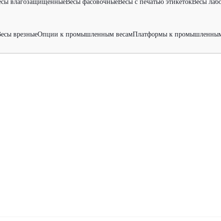
есы влагозащищенные
Весы фасовочные
Весы с печатью этикеток
Весы лаб
есы врезные
Опции к промышленным весам
Платформы к промышленным