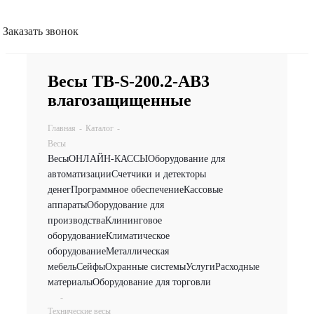
Заказать звонок
Весы TB-S-200.2-АВ3
влагозащищенные
Главная
-
Каталог
-
Весы
Весы
ОНЛАЙН-КАССЫ
Оборудование для
автоматизации
Счетчики и детекторы
денег
Программное обеспечение
Кассовые
аппараты
Оборудование для
производства
Клининговое
оборудование
Климатическое
оборудование
Металлическая
мебель
Сейфы
Охранные системы
Услуги
Расходные
материалы
Оборудование для торговли
-
Технические весы