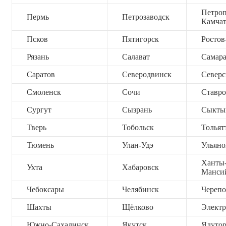
Петроп
Пермь
Петрозаводск
Камча
Псков
Пятигорск
Ростов
Рязань
Салават
Самар
Саратов
Северодвинск
Северс
Смоленск
Сочи
Ставро
Сургут
Сызрань
Сыкты
Тверь
Тобольск
Тольят
Тюмень
Улан-Удэ
Ульяно
Ханты
Ухта
Хабаровск
Манси
Чебоксары
Челябинск
Черепо
Шахты
Щёлково
Электр
Южно-Сахалинск
Якутск
Ялутор