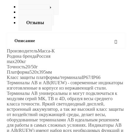
Описание
Как купить
Оплата
Доставка
Отзывы
Описание
ПроизводительМасса-К
Родина брендаРоссия
max200кг
Точность20/50г
Платформа520x395мм
Класс защиты платформы/терминалаIP67/IP66
Терминалы АВ и AB(RUEW) - современные индикаторы
изготовленные в корпусе из нержавеющей стали.
Терминалы АВ универсальны и могут подключаться к
модулям серий МК, ТВ и 4D, образуя весы среднего
класса точности. Яркий светодиодный дисплей,
встроенный аккумулятор, а так же высокий класс защиты
от воздействий окружающей среды, делает весы,
оборудованные терминалами АВ идеальным решением
для работы в самых сложных условиях. Индикаторы АВ
и AB(RUEW) имеют набор всех необходимых функций и