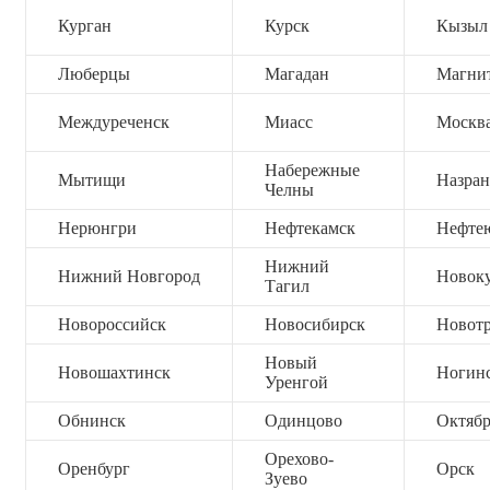
Курган
Курск
Кызыл
Люберцы
Магадан
Магни
Междуреченск
Миасс
Москв
Набережные
Мытищи
Назран
Челны
Нерюнгри
Нефтекамск
Нефте
Нижний
Нижний Новгород
Новок
Тагил
Новороссийск
Новосибирск
Новот
Новый
Новошахтинск
Ногин
Уренгой
Обнинск
Одинцово
Октяб
Орехово-
Оренбург
Орск
Зуево