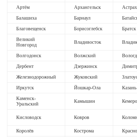
Артём
Архангельск
Астрах
Балашиха
Барнаул
Батайс
Благовещенск
Борисоглебск
Братск
Великий
Владивосток
Владик
Новгород
Волгодонск
Волжский
Вологд
Дербент
Дзержинск
Димит
Железнодорожный
Жуковский
Златоу
Иркутск
Йошкар-Ола
Казань
Каменск-
Камышин
Кемер
Уральский
Кисловодск
Ковров
Колом
Королёв
Кострома
Красно