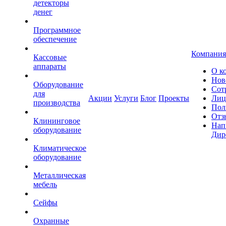
детекторы
денег
Программное
обеспечение
Компания
Кассовые
аппараты
О к
Нов
Оборудование
Сот
для
Акции
Услуги
Блог
Проекты
Лиц
производства
Пол
Отз
Клининговое
Нап
оборудование
Дир
Климатическое
оборудование
Металлическая
мебель
Сейфы
Охранные