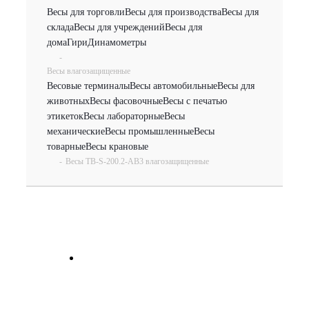
Весы для торговли
Весы для производства
Весы для
склада
Весы для учреждений
Весы для
дома
Гири
Динамометры
-
Весы влагозащищенные
Весовые терминалы
Весы автомобильные
Весы для
животных
Весы фасовочные
Весы с печатью
этикеток
Весы лабораторные
Весы
механические
Весы промышленные
Весы
товарные
Весы крановые
-
Весы TB-S-200.2-АВ3 влагозащищенные