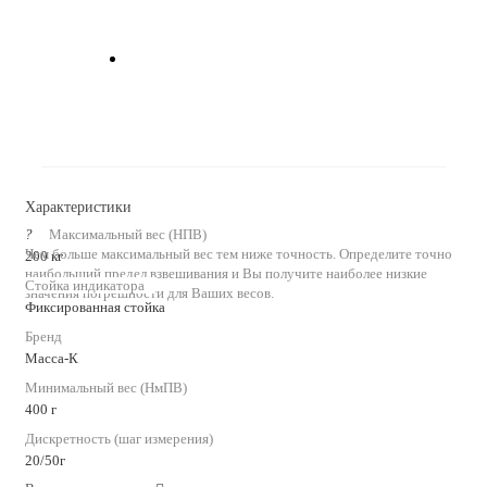
Характеристики
?
Максимальный вес (НПВ)
Чем больше максимальный вес тем ниже точность. Определите точно
200 кг
наибольший предел взвешивания и Вы получите наиболее низкие
Стойка индикатора
значения погрешности для Ваших весов.
Фиксированная стойка
Бренд
Масса-К
Минимальный вес (НмПВ)
400 г
Дискретность (шаг измерения)
20/50г