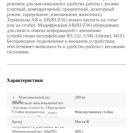
режимов для максимального удобства работы с весами
(счетный, компараторный, процентный, дозаторный
режим, тарирование, взвешивание животных).
Терминалы АВ и AB(RUEW) можно крепить на стене
или на стойке. Модификация AВ(RUEW) оборудована
для связи и обмена информацией с внешними
устройствами интерфейсами RS 232, USB, Ethernet, Wi-Fi.
Беспроводное подключение к внешним устройствам,
обеспечивает мобильность и удобство работы с весовыми
системами.
Характеристики
Максимальный вес
200 кг
?
(НПВ)
Чем больше максимальный вес
тем ниже точность. Определите
Стойка индикатора
Фиксированная стойка
точно наибольший предел
взвешивания и Вы получите
Бренд
Масса-К
наиболее низкие значения
погрешности для Ваших весов.
Минимальный вес (НмПВ)
400 г