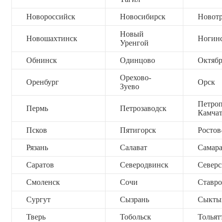
Новороссийск
Новосибирск
Новот
Новый
Новошахтинск
Ногин
Уренгой
Обнинск
Одинцово
Октяб
Орехово-
Оренбург
Орск
Зуево
Петроп
Пермь
Петрозаводск
Камча
Псков
Пятигорск
Ростов
Рязань
Салават
Самар
Саратов
Северодвинск
Северс
Смоленск
Сочи
Ставро
Сургут
Сызрань
Сыкты
Тверь
Тобольск
Тольят