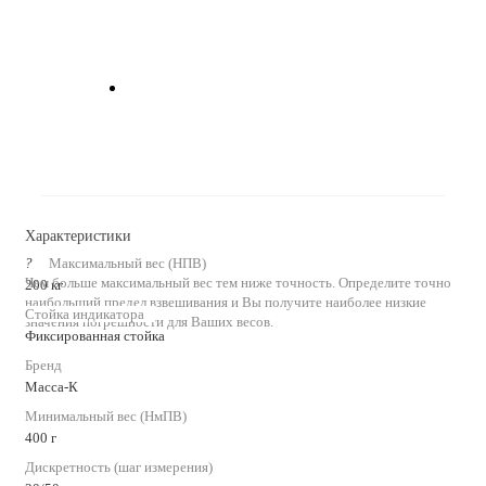
Характеристики
?
Максимальный вес (НПВ)
Чем больше максимальный вес тем ниже точность. Определите точно
200 кг
наибольший предел взвешивания и Вы получите наиболее низкие
Стойка индикатора
значения погрешности для Ваших весов.
Фиксированная стойка
Бренд
Масса-К
Минимальный вес (НмПВ)
400 г
Дискретность (шаг измерения)