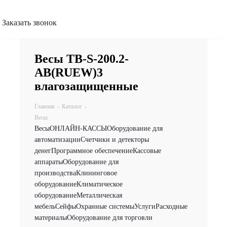
Заказать звонок
Весы TB-S-200.2-
АВ(RUEW)3
влагозащищенные
Главная
-
Каталог
-
Весы
Весы
ОНЛАЙН-КАССЫ
Оборудование для
автоматизации
Счетчики и детекторы
денег
Программное обеспечение
Кассовые
аппараты
Оборудование для
производства
Клининговое
оборудование
Климатическое
оборудование
Металлическая
мебель
Сейфы
Охранные системы
Услуги
Расходные
материалы
Оборудование для торговли