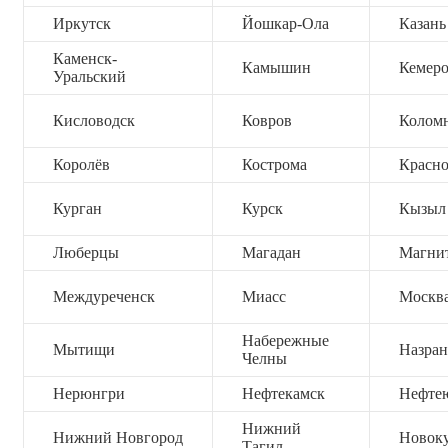
Иркутск
Йошкар-Ола
Казань
Каменск-
Камышин
Кемер
Уральский
Кисловодск
Ковров
Колом
Королёв
Кострома
Красно
Курган
Курск
Кызыл
Люберцы
Магадан
Магни
Междуреченск
Миасс
Москв
Набережные
Мытищи
Назран
Челны
Нерюнгри
Нефтекамск
Нефте
Нижний
Нижний Новгород
Новок
Тагил