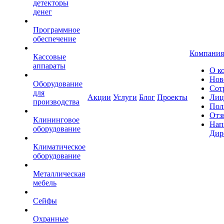
детекторы
денег
Программное
обеспечение
Компания
Кассовые
аппараты
О к
Нов
Оборудование
Сот
для
Акции
Услуги
Блог
Проекты
Лиц
производства
Пол
Отз
Клининговое
Нап
оборудование
Дир
Климатическое
оборудование
Металлическая
мебель
Сейфы
Охранные