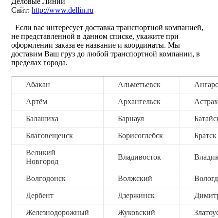
Деловые Линии
Сайт:
http://www.dellin.ru
Если вас интересует доставка транспортной компанией,
не представленной в данном списке, укажите при
оформлении заказа ее название и координаты. Мы
доставим Ваш груз до любой транспортной компании, в
пределах города.
Абакан
Альметьевск
Ангар
Артём
Архангельск
Астрах
Балашиха
Барнаул
Батайс
Благовещенск
Борисоглебск
Братск
Великий
Владивосток
Владик
Новгород
Волгодонск
Волжский
Вологд
Дербент
Дзержинск
Димит
Железнодорожный
Жуковский
Златоу