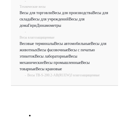
-
Технические весы
Весы для торговли
Весы для производства
Весы для
склада
Весы для учреждений
Весы для
дома
Гири
Динамометры
-
Весы влагозащищенные
Весовые терминалы
Весы автомобильные
Весы для
животных
Весы фасовочные
Весы с печатью
этикеток
Весы лабораторные
Весы
механические
Весы промышленные
Весы
товарные
Весы крановые
-
Весы TB-S-200.2-АВ(RUEW)3 влагозащищенные