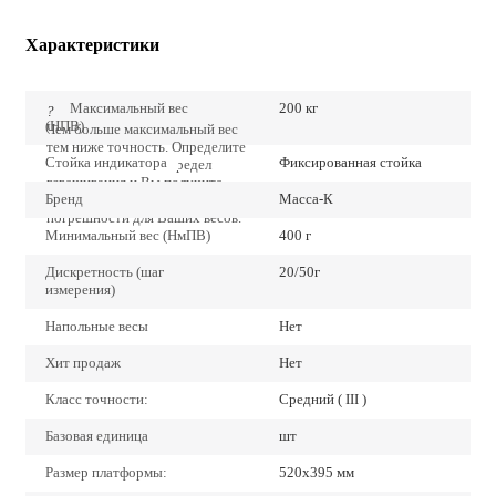
Характеристики
Максимальный вес
200 кг
?
(НПВ)
Чем больше максимальный вес
тем ниже точность. Определите
Стойка индикатора
Фиксированная стойка
точно наибольший предел
взвешивания и Вы получите
Бренд
Масса-К
наиболее низкие значения
погрешности для Ваших весов.
Минимальный вес (НмПВ)
400 г
Дискретность (шаг
20/50г
измерения)
Напольные весы
Нет
Хит продаж
Нет
Класс точности:
Средний ( III )
Базовая единица
шт
Размер платформы:
520х395 мм