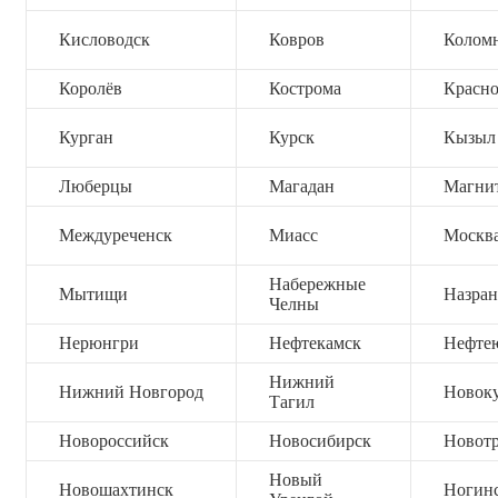
Кисловодск
Ковров
Колом
Королёв
Кострома
Красно
Курган
Курск
Кызыл
Люберцы
Магадан
Магни
Междуреченск
Миасс
Москв
Набережные
Мытищи
Назран
Челны
Нерюнгри
Нефтекамск
Нефте
Нижний
Нижний Новгород
Новок
Тагил
Новороссийск
Новосибирск
Новот
Новый
Новошахтинск
Ногин