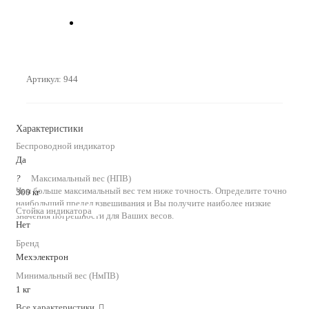
Артикул:
944
Характеристики
Беспроводной индикатор
Да
?
Максимальный вес (НПВ)
Чем больше максимальный вес тем ниже точность. Определите точно
300 кг
наибольший предел взвешивания и Вы получите наиболее низкие
Стойка индикатора
значения погрешности для Ваших весов.
Нет
Бренд
Мехэлектрон
Минимальный вес (НмПВ)
1 кг
Все характеристики