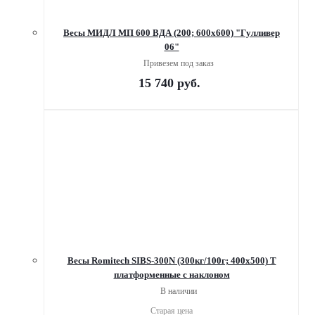
Весы МИДЛ МП 600 ВДА (200; 600х600) "Гулливер
06"
Привезем под заказ
15 740
руб.
Весы Romitech SIBS-300N (300кг/100г; 400х500) Т
платформенные c наклоном
В наличии
Старая цена