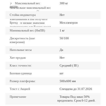
Максимальный вес
300 кг
?
(НПВ)
Чем больше максимальный вес
тем ниже точность. Определите
Стойка индикатора
Нет
точно наибольший предел
взвешивания и Вы получите
Бренд
Мехэлектрон
наиболее низкие значения
погрешности для Ваших весов.
Минимальный вес (НмПВ)
1 кг
Дискретность (шаг
50/100
измерения)
Напольные весы
Да
Хит продаж
Нет
Класс точности:
Средний ( III )
Базовая единица
шт
Размер платформы:
500х600 мм
Текст с Акцией
Спеццена до 31.07.2026
Примечание
Товары Под заказ 50%
предоплата. Срок 6-12 дней.