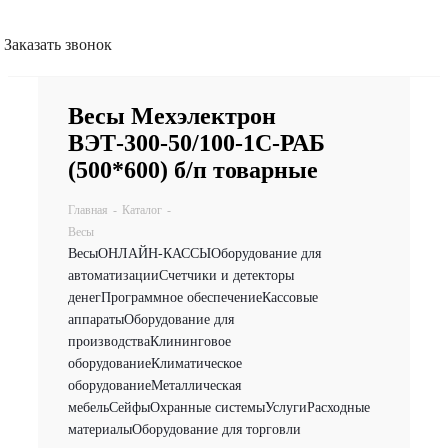
Заказать звонок
Весы Мехэлектрон
ВЭТ-300-50/100-1С-РАБ
(500*600) б/п товарные
Главная
-
Каталог
-
Весы
Весы
ОНЛАЙН-КАССЫ
Оборудование для
автоматизации
Счетчики и детекторы
денег
Программное обеспечение
Кассовые
аппараты
Оборудование для
производства
Клининговое
оборудование
Климатическое
оборудование
Металлическая
мебель
Сейфы
Охранные системы
Услуги
Расходные
материалы
Оборудование для торговли