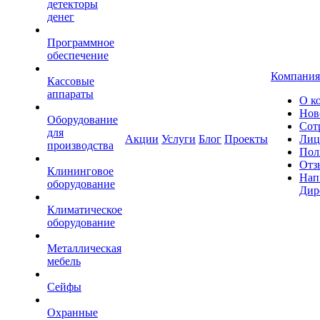
детекторы
денег
Программное
обеспечение
Компания
Кассовые
аппараты
О к
Нов
Оборудование
Сот
для
Акции
Услуги
Блог
Проекты
Лиц
производства
Пол
Отз
Клининговое
Нап
оборудование
Дир
Климатическое
оборудование
Металлическая
мебель
Сейфы
Охранные