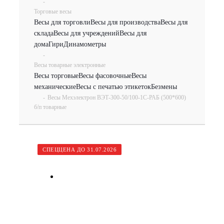
-
Торговые весы
Весы для торговли
Весы для производства
Весы для
склада
Весы для учреждений
Весы для
дома
Гири
Динамометры
-
Весы товарные электронные
Весы торговые
Весы фасовочные
Весы
механические
Весы с печатью этикеток
Безмены
-
Весы Мехэлектрон ВЭТ-300-50/100-1С-РАБ (500*600)
б/п товарные
СПЕЦЦЕНА ДО 31.07.2026