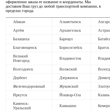
оформлении заказа ее название и координаты. Мы
доставим Ваш груз до любой транспортной компании, в
пределах города.
Абакан
Альметьевск
Ангар
Артём
Архангельск
Астрах
Балашиха
Барнаул
Батайс
Благовещенск
Борисоглебск
Братск
Великий
Владивосток
Владик
Новгород
Волгодонск
Волжский
Вологд
Дербент
Дзержинск
Димит
Железнодорожный
Жуковский
Златоу
Иркутск
Йошкар-Ола
Казань
Каменск-
Камышин
Кемер
Уральский