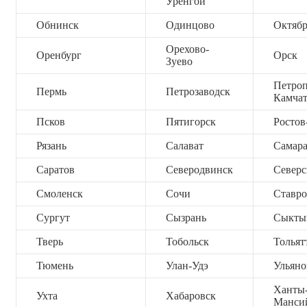
Уренгой
Обнинск
Одинцово
Октяб
Орехово-
Оренбург
Орск
Зуево
Петроп
Пермь
Петрозаводск
Камча
Псков
Пятигорск
Ростов
Рязань
Салават
Самар
Саратов
Северодвинск
Северс
Смоленск
Сочи
Ставро
Сургут
Сызрань
Сыкты
Тверь
Тобольск
Тольят
Тюмень
Улан-Удэ
Ульяно
Ханты
Ухта
Хабаровск
Манси