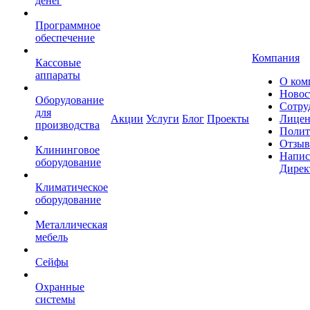
денег
Программное
обеспечение
Компания
Кассовые
аппараты
О ком
Новос
Оборудование
Сотру
для
Акции
Услуги
Блог
Проекты
Лицен
производства
Полит
Отзы
Клининговое
Напис
оборудование
Дирек
Климатическое
оборудование
Металлическая
мебель
Сейфы
Охранные
системы