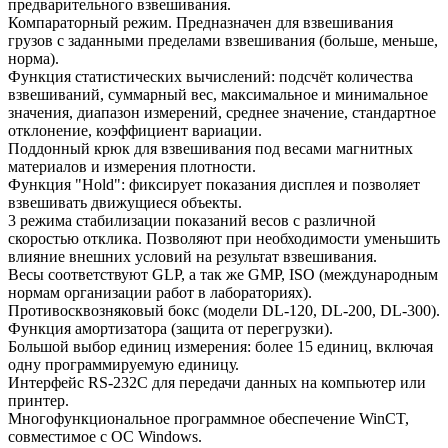
предварительного взвешивания.
Компараторный режим. Предназначен для взвешивания
грузов с заданными пределами взвешивания (больше, меньше,
норма).
Функция статистических вычислений: подсчёт количества
взвешиваний, суммарный вес, максимальное и минимальное
значения, диапазон измерений, среднее значение, стандартное
отклонение, коэффициент вариации.
Поддонный крюк для взвешивания под весами магнитных
материалов и измерения плотности.
Функция "Hold": фиксирует показания дисплея и позволяет
взвешивать движущиеся объекты.
3 режима стабилизации показаний весов с различной
скоростью отклика. Позволяют при необходимости уменьшить
влияние внешних условий на результат взвешивания.
Весы соответствуют GLP, а так же GMP, ISO (международным
нормам организации работ в лабораториях).
Противосквозняковый бокс (модели DL-120, DL-200, DL-300).
Функция амортизатора (защита от перегрузки).
Большой выбор единиц измерения: более 15 единиц, включая
одну программируемую единицу.
Интерфейс RS-232C для передачи данных на компьютер или
принтер.
Многофункциональное программное обеспечение WinCT,
совместимое с ОС Windows.