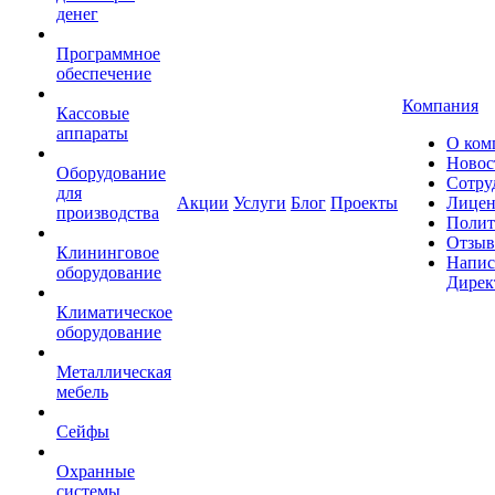
денег
Программное
обеспечение
Компания
Кассовые
аппараты
О ком
Новос
Оборудование
Сотру
для
Акции
Услуги
Блог
Проекты
Лицен
производства
Полит
Отзы
Клининговое
Напис
оборудование
Дирек
Климатическое
оборудование
Металлическая
мебель
Сейфы
Охранные
системы