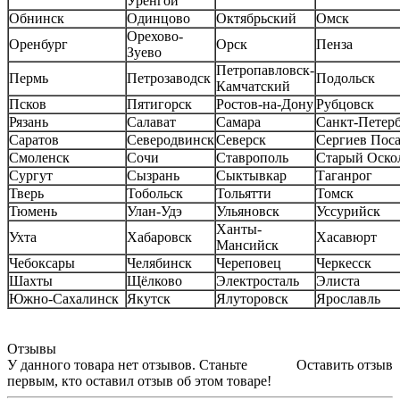
Уренгой
Обнинск
Одинцово
Октябрьский
Омск
Орехово-
Оренбург
Орск
Пенза
Зуево
Петропавловск-
Пермь
Петрозаводск
Подольск
Камчатский
Псков
Пятигорск
Ростов-на-Дону
Рубцовск
Рязань
Салават
Самара
Санкт-Петер
Саратов
Северодвинск
Северск
Сергиев Пос
Смоленск
Сочи
Ставрополь
Старый Оско
Сургут
Сызрань
Сыктывкар
Таганрог
Тверь
Тобольск
Тольятти
Томск
Тюмень
Улан-Удэ
Ульяновск
Уссурийск
Ханты-
Ухта
Хабаровск
Хасавюрт
Мансийск
Чебоксары
Челябинск
Череповец
Черкесск
Шахты
Щёлково
Электросталь
Элиста
Южно-Сахалинск
Якутск
Ялуторовск
Ярославль
Отзывы
У данного товара нет отзывов. Станьте
Оставить отзыв
первым, кто оставил отзыв об этом товаре!