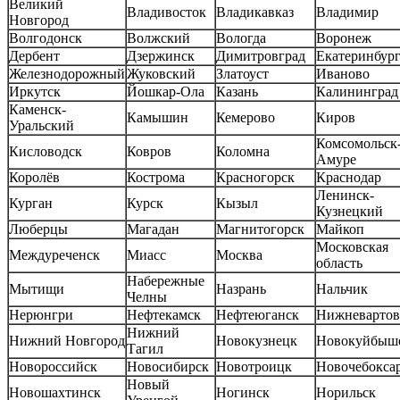
Великий
Владивосток
Владикавказ
Владимир
Новгород
Волгодонск
Волжский
Вологда
Воронеж
Дербент
Дзержинск
Димитровград
Екатеринбур
Железнодорожный
Жуковский
Златоуст
Иваново
Иркутск
Йошкар-Ола
Казань
Калининград
Каменск-
Камышин
Кемерово
Киров
Уральский
Комсомольск-
Кисловодск
Ковров
Коломна
Амуре
Королёв
Кострома
Красногорск
Краснодар
Ленинск-
Курган
Курск
Кызыл
Кузнецкий
Люберцы
Магадан
Магнитогорск
Майкоп
Московская
Междуреченск
Миасс
Москва
область
Набережные
Мытищи
Назрань
Нальчик
Челны
Нерюнгри
Нефтекамск
Нефтеюганск
Нижневартов
Нижний
Нижний Новгород
Новокузнецк
Новокуйбыш
Тагил
Новороссийск
Новосибирск
Новотроицк
Новочебокса
Новый
Новошахтинск
Ногинск
Норильск