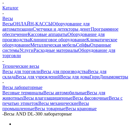
-
Каталог
-
Весы
Весы
ОНЛАЙН-КАССЫ
Оборудование для
автоматизации
Счетчики и детекторы денег
Программное
обеспечение
Кассовые аппараты
Оборудование для
производства
Клининговое оборудование
Климатическое
оборудование
Металлическая мебель
Сейфы
Охранные
системы
Услуги
Расходные материалы
Оборудование для
торговли
-
Технические весы
Весы для торговли
Весы для производства
Весы для
склада
Весы для учреждений
Весы для дома
Гири
Динамометры
-
Весы лабораторные
Весовые терминалы
Весы автомобильные
Весы для
животных
Весы влагозащищенные
Весы фасовочные
Весы с
печатью этикеток
Весы механические
Весы
промышленные
Весы товарные
Весы крановые
-
Весы AND DL-300 лабораторные