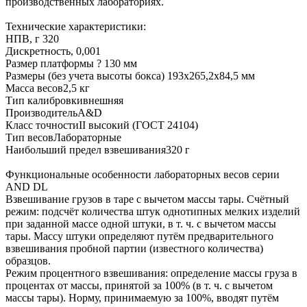
производственных лабораториях.
Технические характеристики:
НПВ, г 320
Дискретность, 0,001
Размер платформы ? 130 мм
Размеры (без учета высоты бокса) 193х265,2х84,5 мм
Масса весов2,5 кг
Тип калибровкивнешняя
ПроизводительA&D
Класс точностиII высокий (ГОСТ 24104)
Тип весовЛабораторные
Наибольший предел взвешивания320 г
Функциональные особенности лабораторных весов серии
AND DL
Взвешивание грузов в таре с вычетом массы тары. Счётный
режим: подсчёт количества штук однотипных мелких изделий
при заданной массе одной штуки, в т. ч. с вычетом массы
тары. Массу штуки определяют путём предварительного
взвешивания пробной партии (известного количества)
образцов.
Режим процентного взвешивания: определение массы груза в
процентах от массы, принятой за 100% (в т. ч. с вычетом
массы тары). Норму, принимаемую за 100%, вводят путём