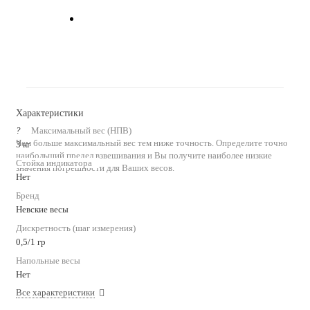
Характеристики
?
Максимальный вес (НПВ)
Чем больше максимальный вес тем ниже точность. Определите точно
3 кг
наибольший предел взвешивания и Вы получите наиболее низкие
Стойка индикатора
значения погрешности для Ваших весов.
Нет
Бренд
Невские весы
Дискретность (шаг измерения)
0,5/1 гр
Напольные весы
Нет
Все характеристики