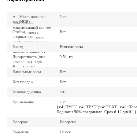
Максимальный
3 кг
?
вес (НПВ)
Чем больше
максимальный вес тем
Стойка
Нет
ниже точность.
индикатора
Определите точно
наибольший предел
Бренд
Невские весы
взвешивания и Вы
получите наиболее
Дискретность (шаг
низкие значения
0,5/1 гр
измерения)
погрешности для
Ваших весов.
Напольные весы
Нет
Хит продаж
Нет
Базовая единица
шт
Примечание
a:2:
{s:4:"TYPE";s:4:"TEXT";s:4:"TEXT";s:48:"Тов
Под заказ 50% предоплата. Срок 6-12 дней.";}
Поверка:
Поверено
Гарантия
12 мес