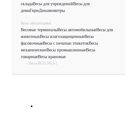
склада
Весы для учреждений
Весы для
дома
Гири
Динамометры
-
Весы лабораторные
Весовые терминалы
Весы автомобильные
Весы для
животных
Весы влагозащищенные
Весы
фасовочные
Весы с печатью этикеток
Весы
механические
Весы промышленные
Весы
товарные
Весы крановые
-
Весы ВСП-3/0,5-1