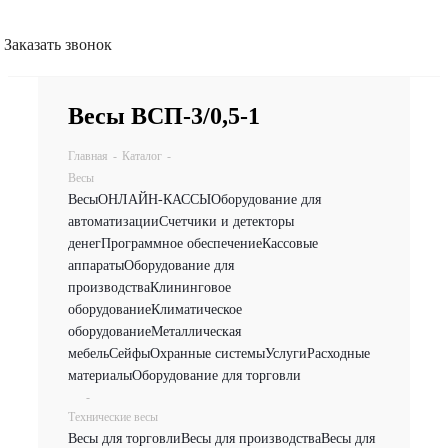
Заказать звонок
Весы ВСП-3/0,5-1
Главная
-
Каталог
-
Весы
Весы
ОНЛАЙН-КАССЫ
Оборудование для
автоматизации
Счетчики и детекторы
денег
Программное обеспечение
Кассовые
аппараты
Оборудование для
производства
Клининговое
оборудование
Климатическое
оборудование
Металлическая
мебель
Сейфы
Охранные системы
Услуги
Расходные
материалы
Оборудование для торговли
-
Технические весы
Весы для торговли
Весы для производства
Весы для