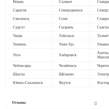
Рязань
Салават
Самар
Саратов
Северодвинск
Северс
Смоленск
Сочи
Ставро
Сургут
Сызрань
Сыкты
Тверь
Тобольск
Тольят
Тюмень
Улан-Удэ
Ульяно
Ханты
Ухта
Хабаровск
Манси
Чебоксары
Челябинск
Черепо
Шахты
Щёлково
Электр
Южно-Сахалинск
Якутск
Ялутор
Отзывы