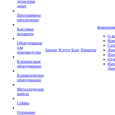
детекторы
денег
Программное
обеспечение
Компания
Кассовые
аппараты
О к
Нов
Оборудование
Сот
для
Акции
Услуги
Блог
Проекты
Лиц
производства
Пол
Отз
Клининговое
Нап
оборудование
Дир
Климатическое
оборудование
Металлическая
мебель
Сейфы
Охранные