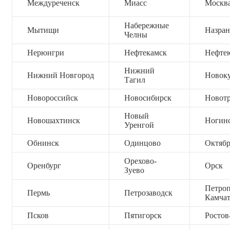
Междуреченск
Миасс
Москв
Набережные
Мытищи
Назран
Челны
Нерюнгри
Нефтекамск
Нефте
Нижний
Нижний Новгород
Новок
Тагил
Новороссийск
Новосибирск
Новот
Новый
Новошахтинск
Ногин
Уренгой
Обнинск
Одинцово
Октяб
Орехово-
Оренбург
Орск
Зуево
Петроп
Пермь
Петрозаводск
Камча
Псков
Пятигорск
Ростов