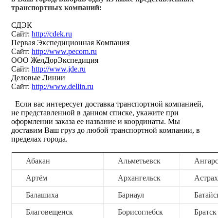
транспортных компаний:
СДЭК
Сайт:
http://cdek.ru
Первая Экспедиционная Компания
Сайт:
http://www.pecom.ru
ООО ЖелДорЭкспедиция
Сайт:
http://www.jde.ru
Деловые Линии
Сайт:
http://www.dellin.ru
Если вас интересует доставка транспортной компанией,
не представленной в данном списке, укажите при
оформлении заказа ее название и координаты. Мы
доставим Ваш груз до любой транспортной компании, в
пределах города.
Абакан
Альметьевск
Ангар
Артём
Архангельск
Астрах
Балашиха
Барнаул
Батайс
Благовещенск
Борисоглебск
Братск