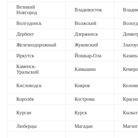
Великий
Владивосток
Владик
Новгород
Волгодонск
Волжский
Вологд
Дербент
Дзержинск
Димит
Железнодорожный
Жуковский
Златоу
Иркутск
Йошкар-Ола
Казань
Каменск-
Камышин
Кемер
Уральский
Кисловодск
Ковров
Колом
Королёв
Кострома
Красно
Курган
Курск
Кызыл
Люберцы
Магадан
Магни