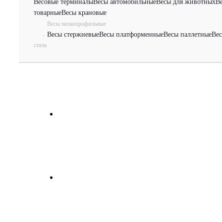
Весовые терминалы
Весы автомобильные
Весы для животных
В
товарные
Весы крановые
Весы низкопрофильные
Весы стержневые
Весы платформенные
Весы паллетные
Вес
-
сталь