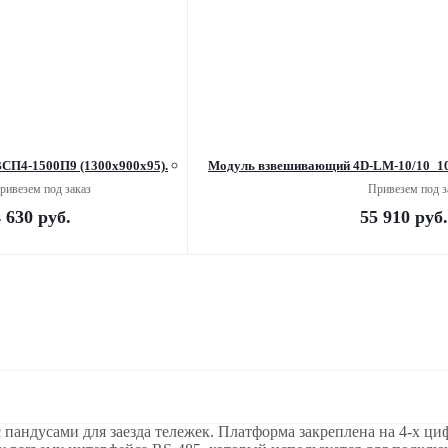
ВСП4-1500П9 (1300х900х95).
Модуль взвешивающий 4D-LM-10/10_10
ривезем под заказ
Привезем под з
 630
руб.
55 910
руб.
пандусами для заезда тележек. Платформа закреплена на 4-х ц