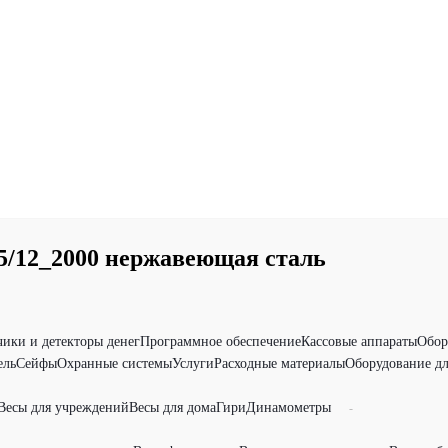
/12_2000 нержавеющая сталь
чики и детекторы денег
Программное обеспечение
Кассовые аппараты
Обор
ель
Сейфы
Охранные системы
Услуги
Расходные материалы
Оборудование дл
Весы для учреждений
Весы для дома
Гири
Динамометры
-