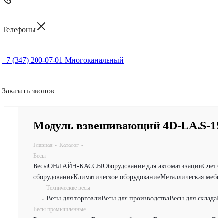
Телефоны
+7 (347) 200-07-01
Многоканальный
Заказать звонок
Модуль взвешивающий 4D-LA.S-15
Главная
-
Каталог
-
Весы
Весы
ОНЛАЙН-КАССЫ
Оборудование для автоматизации
Счет
оборудование
Климатическое оборудование
Металлическая меб
Технические весы
Весы для торговли
Весы для производства
Весы для склада
-
Весы промышленные