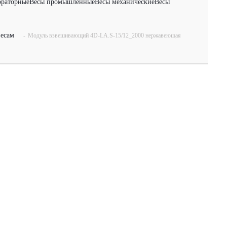
ораторные
Весы промышленные
Весы механические
Весы
есам
-
Модуль взвешивающий 4D-LA.S-15/12_2000 нержавеющая