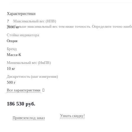
Характеристики
?
Максимальный вес (НПВ)
Чем больше максимальный вес тем ниже точность. Определите точно наиб
2000 кг
Стойка индикатора
Опция
Бренд
Масса-К
Минимальный вес (НмПВ)
10 кг
Дискретность (шаг измерения)
500 г
Все характеристики
186 530
руб.
Узнать скидку!
Привезем под заказ