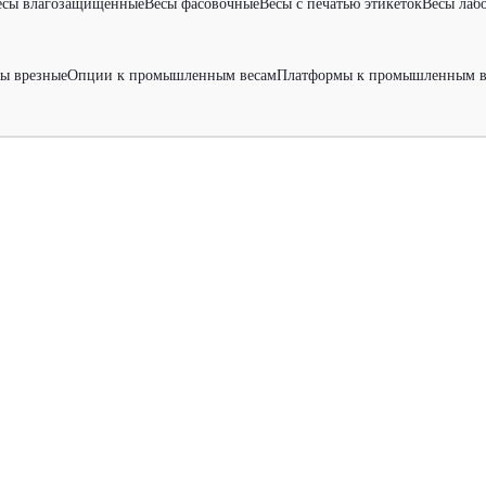
есы влагозащищенные
Весы фасовочные
Весы с печатью этикеток
Весы лаб
ы врезные
Опции к промышленным весам
Платформы к промышленным в