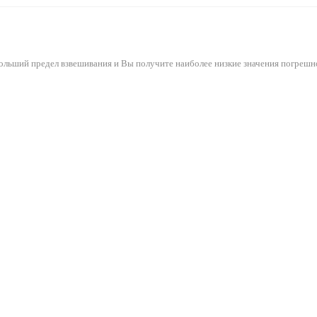
ольший предел взвешивания и Вы получите наиболее низкие значения погрешн