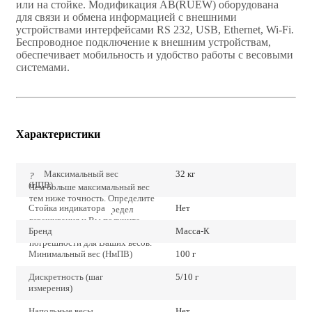
или на стойке. Модификация AВ(RUEW) оборудована
для связи и обмена информацией с внешними
устройствами интерфейсами RS 232, USB, Ethernet, Wi-Fi.
Беспроводное подключение к внешним устройствам,
обеспечивает мобильность и удобство работы с весовыми
системами.
Характеристики
Максимальный вес
32 кг
?
(НПВ)
Чем больше максимальный вес
тем ниже точность. Определите
Стойка индикатора
Нет
точно наибольший предел
взвешивания и Вы получите
Бренд
Масса-К
наиболее низкие значения
погрешности для Ваших весов.
Минимальный вес (НмПВ)
100 г
Дискретность (шаг
5/10 г
измерения)
Напольные весы
Нет