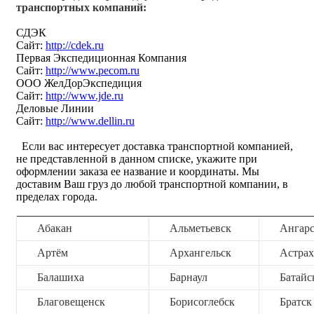
транспортных компаний:
СДЭК
Сайт:
http://cdek.ru
Первая Экспедиционная Компания
Сайт:
http://www.pecom.ru
ООО ЖелДорЭкспедиция
Сайт:
http://www.jde.ru
Деловые Линии
Сайт:
http://www.dellin.ru
Если вас интересует доставка транспортной компанией,
не представленной в данном списке, укажите при
оформлении заказа ее название и координаты. Мы
доставим Ваш груз до любой транспортной компании, в
пределах города.
Абакан
Альметьевск
Ангар
Артём
Архангельск
Астрах
Балашиха
Барнаул
Батайс
Благовещенск
Борисоглебск
Братск