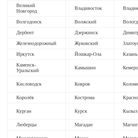
Великий
Владивосток
Владик
Новгород
Волгодонск
Волжский
Вологд
Дербент
Дзержинск
Димит
Железнодорожный
Жуковский
Златоу
Иркутск
Йошкар-Ола
Казань
Каменск-
Камышин
Кемер
Уральский
Кисловодск
Ковров
Колом
Королёв
Кострома
Красно
Курган
Курск
Кызыл
Люберцы
Магадан
Магни