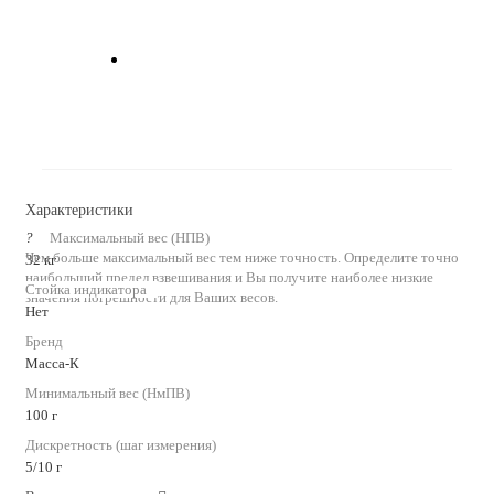
Характеристики
?
Максимальный вес (НПВ)
Чем больше максимальный вес тем ниже точность. Определите точно
32 кг
наибольший предел взвешивания и Вы получите наиболее низкие
Стойка индикатора
значения погрешности для Ваших весов.
Нет
Бренд
Масса-К
Минимальный вес (НмПВ)
100 г
Дискретность (шаг измерения)
5/10 г