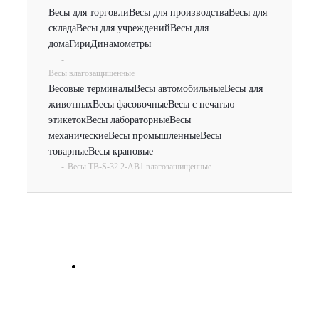
Весы для торговли
Весы для производства
Весы для
склада
Весы для учреждений
Весы для
дома
Гири
Динамометры
-
Весы влагозащищенные
Весовые терминалы
Весы автомобильные
Весы для
животных
Весы фасовочные
Весы с печатью
этикеток
Весы лабораторные
Весы
механические
Весы промышленные
Весы
товарные
Весы крановые
-
Весы TB-S-32.2-АВ1 влагозащищенные