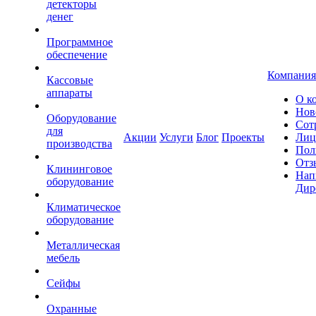
детекторы
денег
Программное
обеспечение
Компания
Кассовые
аппараты
О к
Нов
Оборудование
Сот
для
Акции
Услуги
Блог
Проекты
Лиц
производства
Пол
Отз
Клининговое
Нап
оборудование
Дир
Климатическое
оборудование
Металлическая
мебель
Сейфы
Охранные