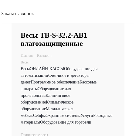
Заказать звонок
Весы TB-S-32.2-АВ1
влагозащищенные
Главная
-
Каталог
-
Весы
Весы
ОНЛАЙН-КАССЫ
Оборудование для
автоматизации
Счетчики и детекторы
денег
Программное обеспечение
Кассовые
аппараты
Оборудование для
производства
Клининговое
оборудование
Климатическое
оборудование
Металлическая
мебель
Сейфы
Охранные системы
Услуги
Расходные
материалы
Оборудование для торговли
-
Технические весы