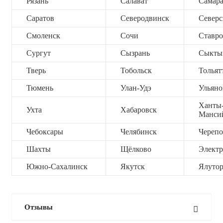
Рязань
Салават
Самар
Саратов
Северодвинск
Северс
Смоленск
Сочи
Ставро
Сургут
Сызрань
Сыкты
Тверь
Тобольск
Тольят
Тюмень
Улан-Удэ
Ульяно
Ханты
Ухта
Хабаровск
Манси
Чебоксары
Челябинск
Черепо
Шахты
Щёлково
Электр
Южно-Сахалинск
Якутск
Ялутор
Отзывы