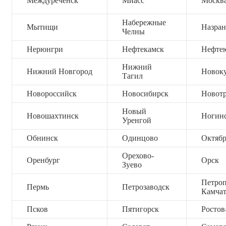
Междуреченск
Миасс
Москв
Набережные
Мытищи
Назран
Челны
Нерюнгри
Нефтекамск
Нефте
Нижний
Нижний Новгород
Новок
Тагил
Новороссийск
Новосибирск
Новот
Новый
Новошахтинск
Ногин
Уренгой
Обнинск
Одинцово
Октяб
Орехово-
Оренбург
Орск
Зуево
Петроп
Пермь
Петрозаводск
Камча
Псков
Пятигорск
Ростов