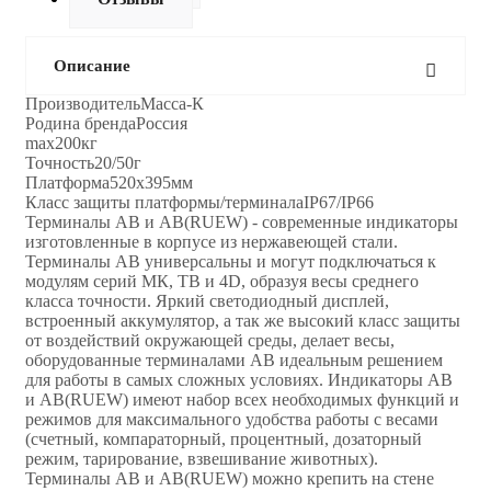
Описание
ПроизводительМасса-К
Родина брендаРоссия
max200кг
Точность20/50г
Платформа520x395мм
Класс защиты платформы/терминалаIP67/IP66
Терминалы АВ и AB(RUEW) - современные индикаторы
изготовленные в корпусе из нержавеющей стали.
Терминалы АВ универсальны и могут подключаться к
модулям серий МК, ТВ и 4D, образуя весы среднего
класса точности. Яркий светодиодный дисплей,
встроенный аккумулятор, а так же высокий класс защиты
от воздействий окружающей среды, делает весы,
оборудованные терминалами АВ идеальным решением
для работы в самых сложных условиях. Индикаторы АВ
и AB(RUEW) имеют набор всех необходимых функций и
режимов для максимального удобства работы с весами
(счетный, компараторный, процентный, дозаторный
режим, тарирование, взвешивание животных).
Терминалы АВ и AB(RUEW) можно крепить на стене