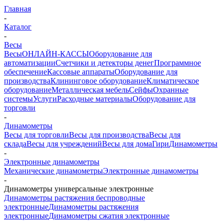
Главная
-
Каталог
-
Весы
Весы
ОНЛАЙН-КАССЫ
Оборудование для
автоматизации
Счетчики и детекторы денег
Программное
обеспечение
Кассовые аппараты
Оборудование для
производства
Клининговое оборудование
Климатическое
оборудование
Металлическая мебель
Сейфы
Охранные
системы
Услуги
Расходные материалы
Оборудование для
торговли
-
Динамометры
Весы для торговли
Весы для производства
Весы для
склада
Весы для учреждений
Весы для дома
Гири
Динамометры
-
Электронные динамометры
Механические динамометры
Электронные динамометры
-
Динамометры универсальные электронные
Динамометры растяжения беспроводные
электронные
Динамометры растяжения
электронные
Динамометры сжатия электронные