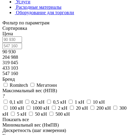
Услуги
Расходные материалы
Оборудование для торговли
Фильтр по параметрам
Сортировка
Цена
90 930
204 988
319 045
433 103
547 160
Бренд
Romitech
Мегатонн
Максимальный вес (НПВ)
?
0,1 кН
0,2 кН
0,5 кН
1 кН
10 кН
100 кН
1000 кН
2 кН
20 кН
200 кН
300
кН
5 кН
50 кН
500 кН
Показать все
Минимальный вес (НмПВ)
Дискретность (шаг измерения)