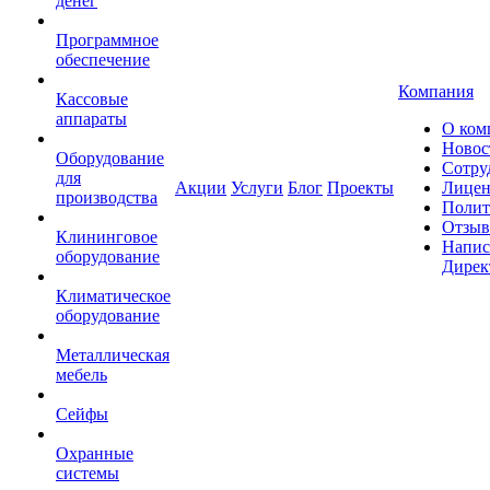
денег
Программное
обеспечение
Компания
Кассовые
аппараты
О ком
Новос
Оборудование
Сотру
для
Акции
Услуги
Блог
Проекты
Лицен
производства
Полит
Отзы
Клининговое
Напис
оборудование
Дирек
Климатическое
оборудование
Металлическая
мебель
Сейфы
Охранные
системы