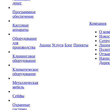
денег
Программное
обеспечение
Компания
Кассовые
аппараты
О ком
Новос
Оборудование
Сотру
для
Акции
Услуги
Блог
Проекты
Лицен
производства
Полит
Отзы
Клининговое
Напис
оборудование
Дирек
Климатическое
оборудование
Металлическая
мебель
Сейфы
Охранные
системы